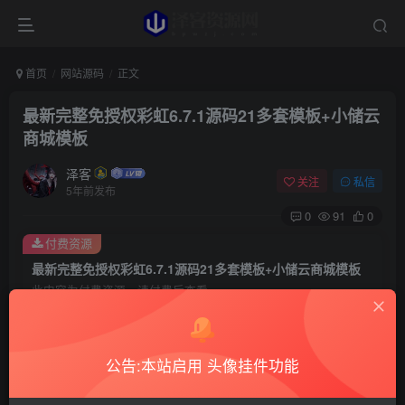
首页
网站源码
正文
最新完整免授权彩虹6.7.1源码21多套模板+小储云
商城模板
泽客
关注
私信
5年前发布
0
91
0
付费资源
最新完整免授权彩虹6.7.1源码21多套模板+小储云商城模板
此内容为付费资源，请付费后查看
5
99
￥
￥
1.5
免费
赞助用户
￥
超级赞助
公告:本站启用 头像挂件功能
登录购买