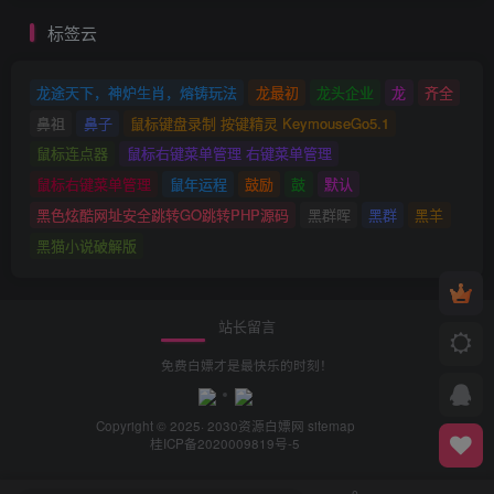
标签云
龙途天下，神炉生肖，熔铸玩法
龙最初
龙头企业
龙
齐全
鼻祖
鼻子
鼠标键盘录制 按键精灵 KeymouseGo5.1
鼠标连点器
鼠标右键菜单管理 右键菜单管理
鼠标右键菜单管理
鼠年运程
鼓励
鼓
默认
黑色炫酷网址安全跳转GO跳转PHP源码
黑群晖
黑群
黑羊
黑猫小说破解版
站长留言
免费白嫖才是最快乐的时刻！
Copyright © 2025· 2030
资源白嫖网
sitemap
桂ICP备2020009819号-5