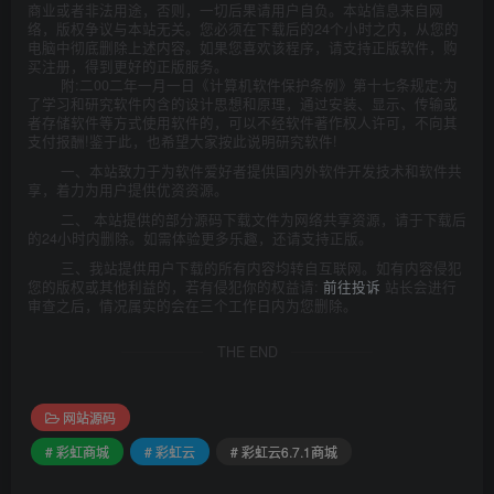
商业或者非法用途，否则，一切后果请用户自负。本站信息来自网
络，版权争议与本站无关。您必须在下载后的24个小时之内，从您的
电脑中彻底删除上述内容。如果您喜欢该程序，请支持正版软件，购
买注册，得到更好的正版服务。
附:二00二年一月一日《计算机软件保护条例》第十七条规定:为
了学习和研究软件内含的设计思想和原理，通过安装、显示、传输或
者存储软件等方式使用软件的，可以不经软件著作权人许可，不向其
支付报酬!鉴于此，也希望大家按此说明研究软件!
一、本站致力于为软件爱好者提供国内外软件开发技术和软件共
享，着力为用户提供优资资源。
二、 本站提供的部分源码下载文件为网络共享资源，请于下载后
的24小时内删除。如需体验更多乐趣，还请支持正版。
三、我站提供用户下载的所有内容均转自互联网。如有内容侵犯
您的版权或其他利益的，若有侵犯你的权益请:
前往投诉
站长会进行
审查之后，情况属实的会在三个工作日内为您删除。
THE END
网站源码
# 彩虹商城
# 彩虹云
# 彩虹云6.7.1商城