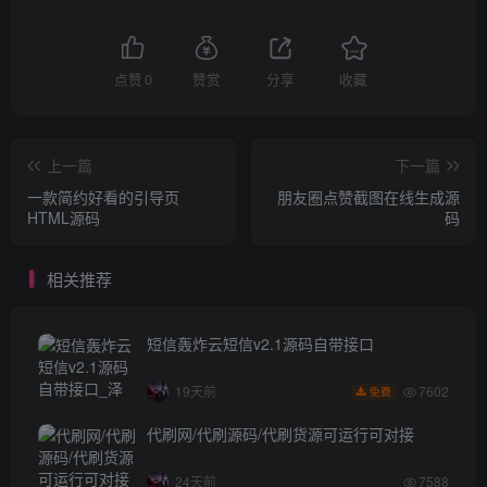
点赞
0
赞赏
分享
收藏
上一篇
下一篇
一款简约好看的引导页
朋友圈点赞截图在线生成源
HTML源码
码
相关推荐
短信轰炸云短信v2.1源码自带接口
7602
19天前
免费
代刷网/代刷源码/代刷货源可运行可对接
24天前
7588