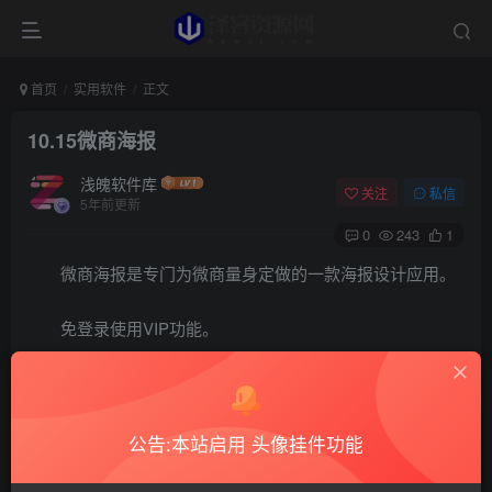
首页
实用软件
正文
10.15微商海报
浅魄软件库
关注
私信
5年前更新
0
243
1
微商海报是专门为微商量身定做的一款海报设计应用。
免登录使用VIP功能。
https://xkunwl.lanzoui.com/i2bVgvcra0f
©
版权声明
公告:本站启用 头像挂件功能
本站所发布的一切资源仅限用于学习和研究目的;不得将上述内容用于
商业或者非法用途，否则，一切后果请用户自负。本站信息来自网
络，版权争议与本站无关。您必须在下载后的24个小时之内，从您的