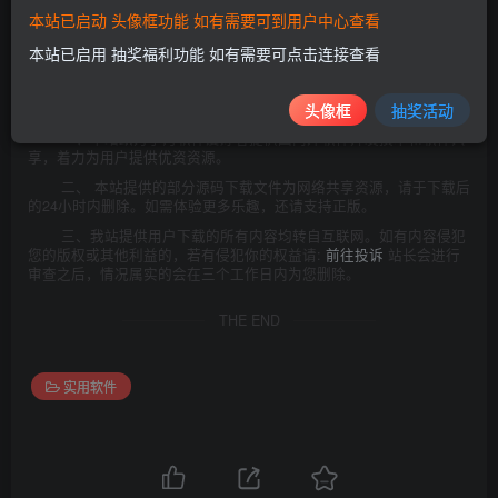
电脑中彻底删除上述内容。如果您喜欢该程序，请支持正版软件，购
本站已启动 头像框功能 如有需要可到用户中心查看
买注册，得到更好的正版服务。
附:二00二年一月一日《计算机软件保护条例》第十七条规定:为
本站已启用 抽奖福利功能 如有需要可点击连接查看
了学习和研究软件内含的设计思想和原理，通过安装、显示、传输或
者存储软件等方式使用软件的，可以不经软件著作权人许可，不向其
支付报酬!鉴于此，也希望大家按此说明研究软件!
头像框
抽奖活动
一、本站致力于为软件爱好者提供国内外软件开发技术和软件共
享，着力为用户提供优资资源。
二、 本站提供的部分源码下载文件为网络共享资源，请于下载后
的24小时内删除。如需体验更多乐趣，还请支持正版。
三、我站提供用户下载的所有内容均转自互联网。如有内容侵犯
您的版权或其他利益的，若有侵犯你的权益请:
前往投诉
站长会进行
审查之后，情况属实的会在三个工作日内为您删除。
THE END
实用软件