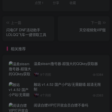
点赞
1
分享
收藏
上一篇
下一篇
闪电CF DNF活动助手
天空视频免VIP版
LOLQQ飞车一键领取工具
相关推荐
温柔steam撸号器-超强大的QQkey获取器
9个月前
5384
触站 v1.4.52 国产小P站/无需翻墙 超清无限
制
4个月前
2363
阅读白嫖VIP打开就会员白嫖不香吗