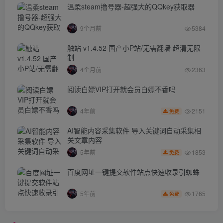
温柔steam撸号器-超强大的QQkey获取器
9个月前
5384
触站 v1.4.52 国产小P站/无需翻墙 超清无限
制
4个月前
2363
阅读白嫖VIP打开就会员白嫖不香吗
2151
4年前
免费
AI智能内容采集软件 导入关键词自动采集相
关文章内容
1853
5年前
免费
百度网址一键提交软件站点快速收录引蜘蛛
1765
5年前
免费