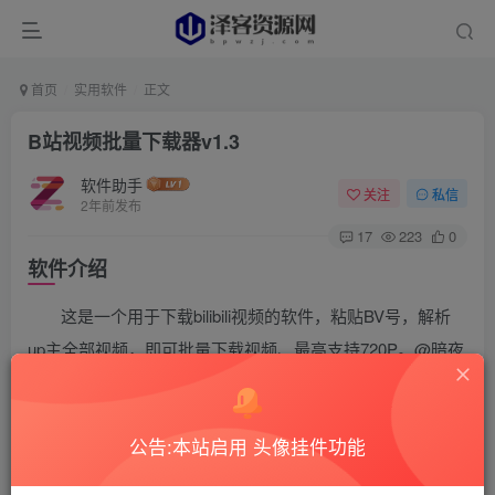
首页
实用软件
正文
B站视频批量下载器v1.3
软件助手
关注
私信
2年前发布
17
223
0
软件介绍
这是一个用于下载bilibili视频的软件，粘贴BV号，解析
up主全部视频，即可批量下载视频、最高支持720P。@暗夜
星辰sky
软件截图
公告:本站启用 头像挂件功能