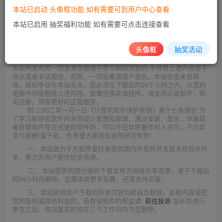
本站已启动 头像框功能 如有需要可到用户中心查看
本站已启用 抽奖福利功能 如有需要可点击连接查看
此处内容已隐藏，请评论后刷新页面查看.
头像框
抽奖活动
©
版权声明
本站所发布的一切资源仅限用于学习和研究目的;不得将上述内容用于
商业或者非法用途，否则，一切后果请用户自负。本站信息来自网
络，版权争议与本站无关。您必须在下载后的24个小时之内，从您的
电脑中彻底删除上述内容。如果您喜欢该程序，请支持正版软件，购
买注册，得到更好的正版服务。
附:二00二年一月一日《计算机软件保护条例》第十七条规定:为
了学习和研究软件内含的设计思想和原理，通过安装、显示、传输或
者存储软件等方式使用软件的，可以不经软件著作权人许可，不向其
支付报酬!鉴于此，也希望大家按此说明研究软件!
一、本站致力于为软件爱好者提供国内外软件开发技术和软件共
享，着力为用户提供优资资源。
二、 本站提供的部分源码下载文件为网络共享资源，请于下载后
的24小时内删除。如需体验更多乐趣，还请支持正版。
三、我站提供用户下载的所有内容均转自互联网。如有内容侵犯
您的版权或其他利益的，若有侵犯你的权益请:
前往投诉
站长会进行
审查之后，情况属实的会在三个工作日内为您删除。