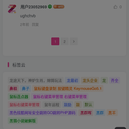
用户23052969
0
ughchvb
2年前
回复
1
2
标签云
龙途天下，神炉生肖，熔铸玩法
龙最初
龙头企业
龙
齐全
鼻祖
鼻子
鼠标键盘录制 按键精灵 KeymouseGo5.1
鼠标连点器
鼠标右键菜单管理 右键菜单管理
鼠标右键菜单管理
鼠年运程
鼓励
鼓
默认
黑色炫酷网址安全跳转GO跳转PHP源码
黑群晖
黑群
黑羊
黑猫小说破解版