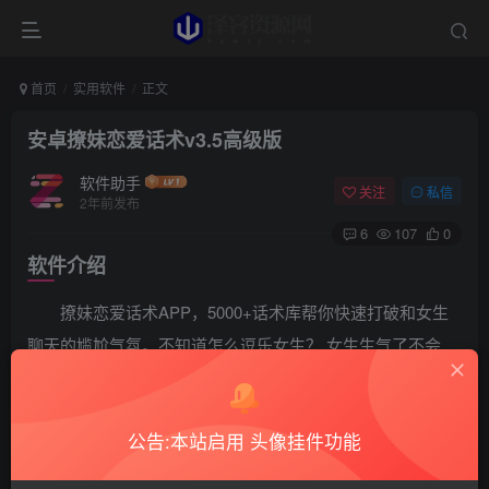
首页
实用软件
正文
安卓撩妹恋爱话术v3.5高级版
软件助手
关注
私信
2年前发布
6
107
0
软件介绍
撩妹恋爱话术APP，5000+话术库帮你快速打破和女生
聊天的尴尬气氛。不知道怎么逗乐女生？ 女生生气了不会
哄？不知道女生对你有没有意思？撩妹恋爱话术APP帮你快
速答疑解惑，解锁全部话术。
公告:本站启用 头像挂件功能
软件截图