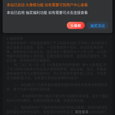
本站已启动 头像框功能 如有需要可到用户中心查看
本站已启用 抽奖福利功能 如有需要可点击连接查看
此处内容已隐藏，请评论后刷新页面查看.
头像框
抽奖活动
©
版权声明
本站所发布的一切资源仅限用于学习和研究目的;不得将上述内容用于
商业或者非法用途，否则，一切后果请用户自负。本站信息来自网
络，版权争议与本站无关。您必须在下载后的24个小时之内，从您的
电脑中彻底删除上述内容。如果您喜欢该程序，请支持正版软件，购
买注册，得到更好的正版服务。
附:二00二年一月一日《计算机软件保护条例》第十七条规定:为
了学习和研究软件内含的设计思想和原理，通过安装、显示、传输或
者存储软件等方式使用软件的，可以不经软件著作权人许可，不向其
支付报酬!鉴于此，也希望大家按此说明研究软件!
一、本站致力于为软件爱好者提供国内外软件开发技术和软件共
享，着力为用户提供优资资源。
二、 本站提供的部分源码下载文件为网络共享资源，请于下载后
的24小时内删除。如需体验更多乐趣，还请支持正版。
三、我站提供用户下载的所有内容均转自互联网。如有内容侵犯
您的版权或其他利益的，若有侵犯你的权益请:
前往投诉
站长会进行