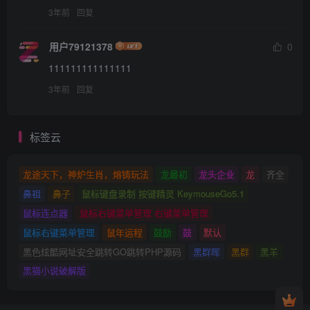
3年前
回复
用户79121378
0
111111111111111
3年前
回复
标签云
龙途天下，神炉生肖，熔铸玩法
龙最初
龙头企业
龙
齐全
鼻祖
鼻子
鼠标键盘录制 按键精灵 KeymouseGo5.1
鼠标连点器
鼠标右键菜单管理 右键菜单管理
鼠标右键菜单管理
鼠年运程
鼓励
鼓
默认
黑色炫酷网址安全跳转GO跳转PHP源码
黑群晖
黑群
黑羊
黑猫小说破解版