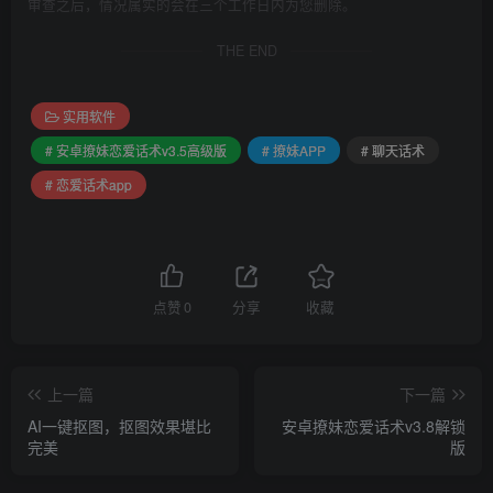
审查之后，情况属实的会在三个工作日内为您删除。
THE END
实用软件
# 安卓撩妹恋爱话术v3.5高级版
# 撩妹APP
# 聊天话术
# 恋爱话术app
点赞
0
分享
收藏
上一篇
下一篇
AI一键抠图，抠图效果堪比
安卓撩妹恋爱话术v3.8解锁
完美
版