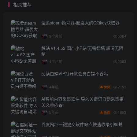
相关推荐
温柔steam撸号器-超强大的QQkey获取器
9个月前
5384
触站 v1.4.52 国产小P站/无需翻墙 超清无限
制
4个月前
2363
阅读白嫖VIP打开就会员白嫖不香吗
2151
4年前
免费
AI智能内容采集软件 导入关键词自动采集相
关文章内容
1853
5年前
免费
百度网址一键提交软件站点快速收录引蜘蛛