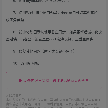
6、优化myfinder控制中心标签显示
7、使用WinUI接管窗口预览，dock窗口预览实现高阶曲
线圆角裁剪
8、最小化动画默认使用垂直同步，如果更新后最小化速
度过快，请在显卡设置里面dock程序选择开启垂直同步
9、修复其他问题（时间太长记不住了）
10、改用新图标
此处内容已隐藏，请评论后刷新页面查看.
©
版权声明
本站所发布的一切资源仅限用于学习和研究目的;不得将上述内容用于
商业或者非法用途，否则，一切后果请用户自负。本站信息来自网