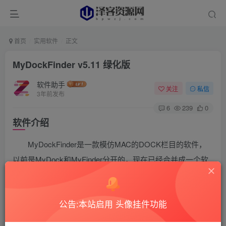
首页
实用软件
正文
MyDockFinder v5.11 绿化版
软件助手
关注
私信
3年前发布
6
239
0
软件介绍
MyDockFinder是一款模仿MAC的DOCK栏目的软件，
以前是MyDock和MyFinder分开的，现在已经合并成一个软
件了。实现了几乎所有的动效，足矣以假乱真。支持系统级
模糊，本软件目前是最强的Windows模仿MAC桌面的软件。
公告:本站启用 头像挂件功能
软件截图