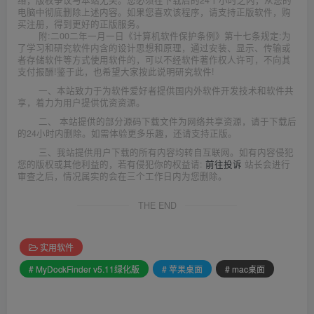
络，版权争议与本站无关。您必须在下载后的24个小时之内，从您的
电脑中彻底删除上述内容。如果您喜欢该程序，请支持正版软件，购
买注册，得到更好的正版服务。
附:二00二年一月一日《计算机软件保护条例》第十七条规定:为
了学习和研究软件内含的设计思想和原理，通过安装、显示、传输或
者存储软件等方式使用软件的，可以不经软件著作权人许可，不向其
支付报酬!鉴于此，也希望大家按此说明研究软件!
一、本站致力于为软件爱好者提供国内外软件开发技术和软件共
享，着力为用户提供优资资源。
二、 本站提供的部分源码下载文件为网络共享资源，请于下载后
的24小时内删除。如需体验更多乐趣，还请支持正版。
三、我站提供用户下载的所有内容均转自互联网。如有内容侵犯
您的版权或其他利益的，若有侵犯你的权益请:
前往投诉
站长会进行
审查之后，情况属实的会在三个工作日内为您删除。
THE END
实用软件
# MyDockFinder v5.11绿化版
# 苹果桌面
# mac桌面