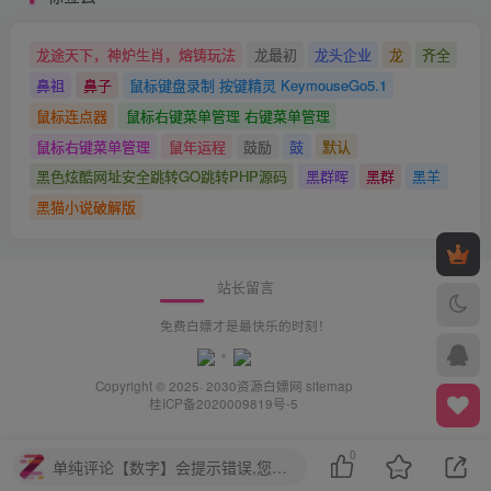
龙途天下，神炉生肖，熔铸玩法
龙最初
龙头企业
龙
齐全
鼻祖
鼻子
鼠标键盘录制 按键精灵 KeymouseGo5.1
鼠标连点器
鼠标右键菜单管理 右键菜单管理
鼠标右键菜单管理
鼠年运程
鼓励
鼓
默认
黑色炫酷网址安全跳转GO跳转PHP源码
黑群晖
黑群
黑羊
黑猫小说破解版
站长留言
免费白嫖才是最快乐的时刻！
Copyright © 2025· 2030
资源白嫖网
sitemap
桂ICP备2020009819号-5
0
单纯评论【数字】会提示错误,您需要评论【中文+数字】或【中文】