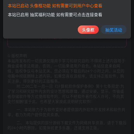
本站已启动 头像框功能 如有需要可到用户中心查看
本站已启用 抽奖福利功能 如有需要可点击连接查看
头像框
抽奖活动
此处内容已隐藏，请评论后刷新页面查看.
©
版权声明
本站所发布的一切资源仅限用于学习和研究目的;不得将上述内容用于
商业或者非法用途，否则，一切后果请用户自负。本站信息来自网
络，版权争议与本站无关。您必须在下载后的24个小时之内，从您的
电脑中彻底删除上述内容。如果您喜欢该程序，请支持正版软件，购
买注册，得到更好的正版服务。
附:二00二年一月一日《计算机软件保护条例》第十七条规定:为
了学习和研究软件内含的设计思想和原理，通过安装、显示、传输或
者存储软件等方式使用软件的，可以不经软件著作权人许可，不向其
支付报酬!鉴于此，也希望大家按此说明研究软件!
一、本站致力于为软件爱好者提供国内外软件开发技术和软件共
享，着力为用户提供优资资源。
二、 本站提供的部分源码下载文件为网络共享资源，请于下载后
的24小时内删除。如需体验更多乐趣，还请支持正版。