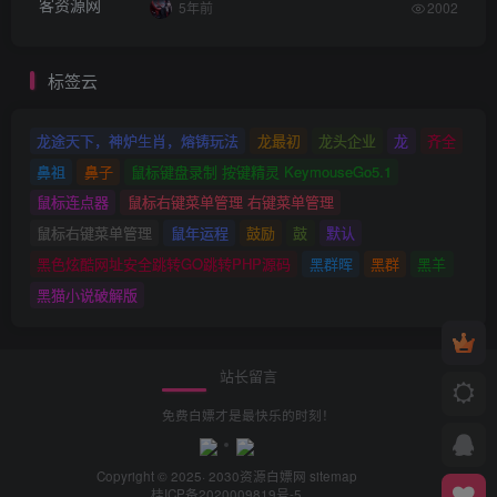
5年前
2002
标签云
龙途天下，神炉生肖，熔铸玩法
龙最初
龙头企业
龙
齐全
鼻祖
鼻子
鼠标键盘录制 按键精灵 KeymouseGo5.1
鼠标连点器
鼠标右键菜单管理 右键菜单管理
鼠标右键菜单管理
鼠年运程
鼓励
鼓
默认
黑色炫酷网址安全跳转GO跳转PHP源码
黑群晖
黑群
黑羊
黑猫小说破解版
站长留言
免费白嫖才是最快乐的时刻！
Copyright © 2025· 2030
资源白嫖网
sitemap
桂ICP备2020009819号-5