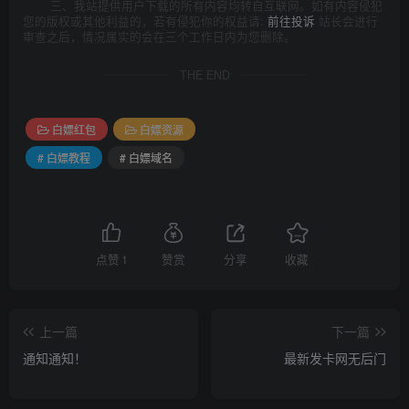
三、我站提供用户下载的所有内容均转自互联网。如有内容侵犯
您的版权或其他利益的，若有侵犯你的权益请:
前往投诉
站长会进行
审查之后，情况属实的会在三个工作日内为您删除。
THE END
白嫖红包
白嫖资源
# 白嫖教程
# 白嫖域名
点赞
1
赞赏
分享
收藏
上一篇
下一篇
通知通知！
最新发卡网无后门