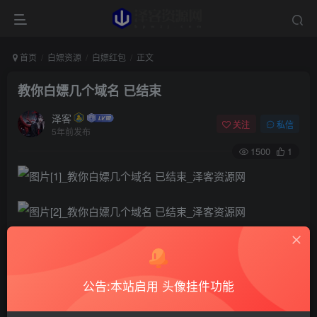
首页
白嫖资源
白嫖红包
正文
教你白嫖几个域名 已结束
泽客
关注
私信
5年前发布
1500
1
公告:本站启用 头像挂件功能