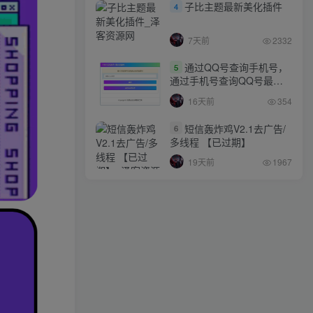
子比主题最新美化插件
4
7天前
2332
通过QQ号查询手机号，
5
通过手机号查询QQ号最新
网站源码
16天前
354
短信轰炸鸡V2.1去广告/
6
多线程 【已过期】
19天前
1967