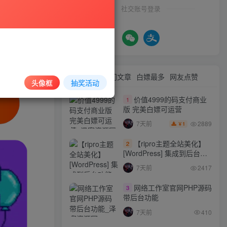
社交账号登录
最新文章
热门文章
白嫖最多
网友点赞
头像框
抽奖活动
价值4999的码支付商业
1
版 完美白嫖可运营
2889
7天前
1
￥
【ripro主题全站美化】
2
[WordPress] 集成到后台功
能的全站美化包
7天前
2417
WordPress…
网络工作室官网PHP源码
3
带后台功能
7天前
410