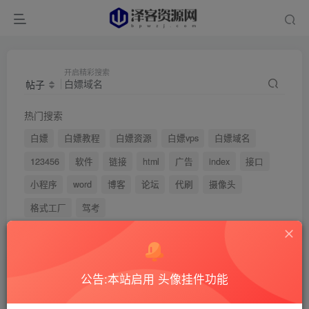
开启精彩搜索
帖子
热门搜索
白嫖
白嫖教程
白嫖资源
白嫖vps
白嫖域名
123456
软件
链接
html
广告
index
接口
小程序
word
博客
论坛
代刷
摄像头
格式工厂
驾考
文章
用户
版块
帖子
商品
公告:本站启用 头像挂件功能
搜索[
白嫖域名
]，共找到
0
个帖子