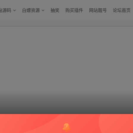
站源码
白嫖资源
抽奖
购买插件
网站靓号
论坛首页