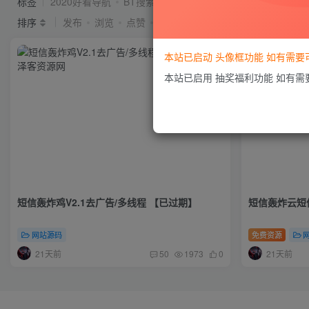
标签
2020好看导航
BT搜索
idc系统
seo
Ripro
排序
发布
浏览
点赞
评论
本站已启动 头像框功能 如有需
本站已启用 抽奖福利功能 如有
短信轰炸鸡V2.1去广告/多线程 【已过期】
短信轰炸云短信
网站源码
免费资源
21天前
21天前
50
1973
0