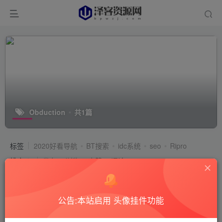
Obduction
共1篇
标签
2020好看导航
BT搜索
idc系统
seo
Ripro
排序
发布
浏览
点赞
评论
公告:本站启用 头像挂件功能