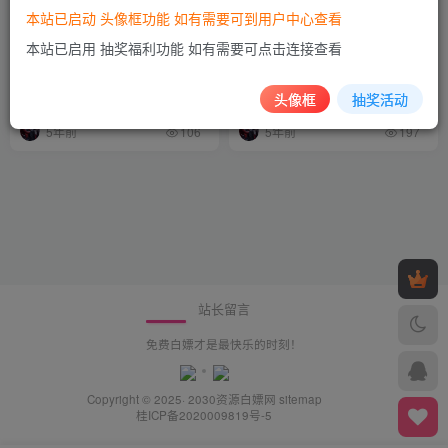
本站已启动 头像框功能 如有需要可到用户中心查看
本站已启用 抽奖福利功能 如有需要可点击连接查看
三六零 2021 年上半年营收同
雁工云完成千万级别 PreA 轮
比增长 13%，安全业务营收已
融资，将加速灵活用工产品迭
超 2020 全年
代升级
头像框
抽奖活动
值得一看
值得一看
5年前
5年前
106
197
站长留言
免费白嫖才是最快乐的时刻！
Copyright © 2025· 2030
资源白嫖网
sitemap
桂ICP备2020009819号-5