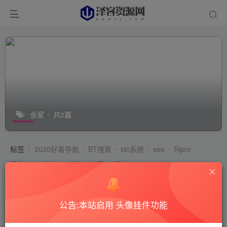
余家
共2篇
标签
2020好看导航
BT搜索
idc系统
seo
Ripro
排序
发布
浏览
点赞
评论
公告:本站启用 头像挂件功能