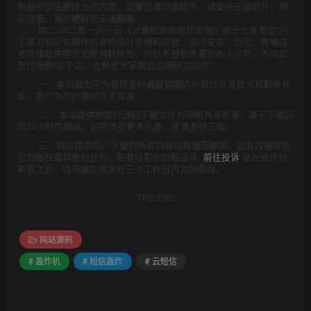
电脑中彻底删除上述内容。如果您喜欢该程序，请支持正版软件，购
买注册，得到更好的正版服务。
附:二00二年一月一日《计算机软件保护条例》第十七条规定:为
了学习和研究软件内含的设计思想和原理，通过安装、显示、传输或
者存储软件等方式使用软件的，可以不经软件著作权人许可，不向其
支付报酬!鉴于此，也希望大家按此说明研究软件!
一、本站致力于为软件爱好者提供国内外软件开发技术和软件共
享，着力为用户提供优资资源。
二、 本站提供的部分源码下载文件为网络共享资源，请于下载后
的24小时内删除。如需体验更多乐趣，还请支持正版。
三、我站提供用户下载的所有内容均转自互联网。如有内容侵犯
您的版权或其他利益的，若有侵犯你的权益请:
前往投诉
站长会进行
审查之后，情况属实的会在三个工作日内为您删除。
THE END
网站源码
# 轰炸机
# 短信轰炸
# 云短信