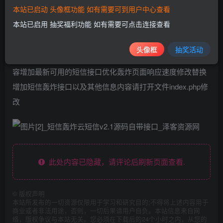
压缩即可使用。
本站已启动 头像框功能 如有需要可到用户中心查看
本站已启用 抽奖福利功能 如有需要可点击连接查看
头像框
抽奖活动
支持上传二级目录访问可自行加入广告以及其他推广内
容增加最新可用的短信接口优化轰炸页面响应速度修改替换
增加短信轰炸接口以及其他信息内容请打开文件index.php修
改
此处内容已隐藏，请评论后刷新页面查看.
©
版权声明
本站所发布的一切资源仅限用于学习和研究目的;不得将上述内容用于
商业或者非法用途，否则，一切后果请用户自负。本站信息来自网
络，版权争议与本站无关。您必须在下载后的24个小时之内，从您的