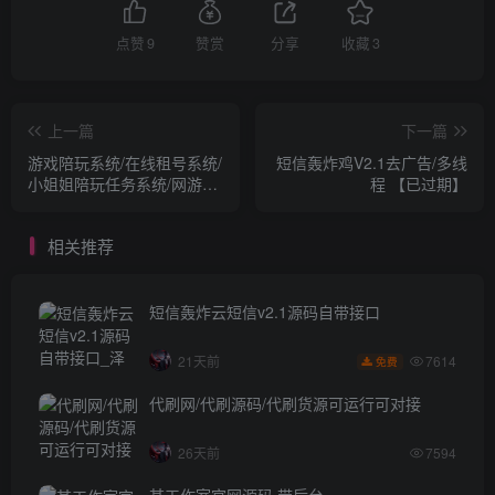
点赞
9
赞赏
分享
收藏
3
上一篇
下一篇
游戏陪玩系统/在线租号系统/
短信轰炸鸡V2.1去广告/多线
小姐姐陪玩任务系统/网游主
程 【已过期】
播任务威客平台源码
相关推荐
短信轰炸云短信v2.1源码自带接口
7614
21天前
免费
代刷网/代刷源码/代刷货源可运行可对接
26天前
7594