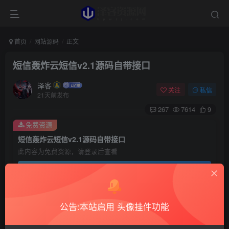
首页
网站源码
正文
短信轰炸云短信v2.1源码自带接口
泽客
关注
私信
21天前发布
267
7614
9
免费资源
短信轰炸云短信v2.1源码自带接口
此内容为免费资源，请登录后查看
登录查看
源码介绍
公告:本站启用 头像挂件功能
云短信轰炸PHP源码V2.1源码无需数据库，直接上传解