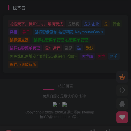
标签云
龙途天下，神炉生肖，熔铸玩法
龙最初
龙头企业
龙
齐全
鼻祖
鼻子
鼠标键盘录制 按键精灵 KeymouseGo5.1
鼠标连点器
鼠标右键菜单管理 右键菜单管理
鼠标右键菜单管理
鼠年运程
鼓励
鼓
默认
黑色炫酷网址安全跳转GO跳转PHP源码
黑群晖
黑群
黑羊
黑猫小说破解版
站长留言
免费白嫖才是最快乐的时刻！
Copyright © 2025· 2030
资源白嫖网
sitemap
桂ICP备2020009819号-5
9
3