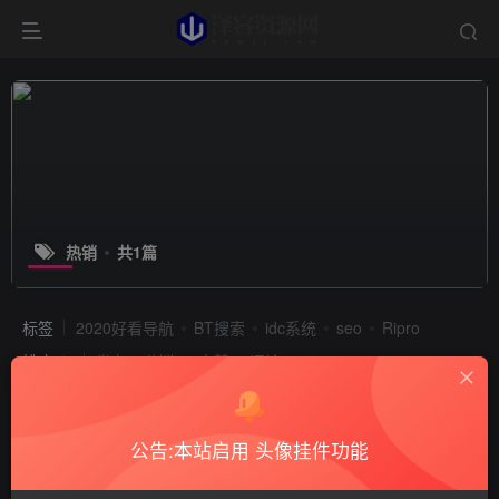
热销
共1篇
标签
2020好看导航
BT搜索
idc系统
seo
Ripro
排序
发布
浏览
点赞
评论
公告:本站启用 头像挂件功能