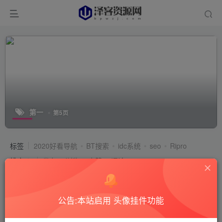
第一
第5页
标签
2020好看导航
BT搜索
idc系统
seo
Ripro
排序
发布
浏览
点赞
评论
公告:本站启用 头像挂件功能