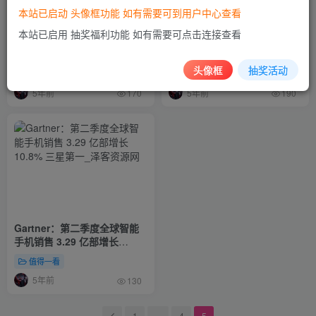
本站已启动 头像框功能 如有需要可到用户中心查看
本站已启用 抽奖福利功能 如有需要可点击连接查看
互联网新闻早报|8月19日|星期
老牌游戏媒体Gamasutra更名
四|抖音回应被腾讯视频索赔1
总编认为老名字“不合时宜”
亿；百度发布“汽车机器人”；
头像框
抽奖活动
值得一看
值得一看
百度宣布成立“百度松果学堂”
5年前
5年前
170
190
Gartner：第二季度全球智能
手机销售 3.29 亿部增长
10.8% 三星第一
值得一看
5年前
130
1
…
4
5