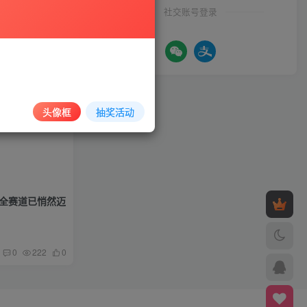
社交账号登录
头像框
抽奖活动
安全赛道已悄然迈
0
222
0