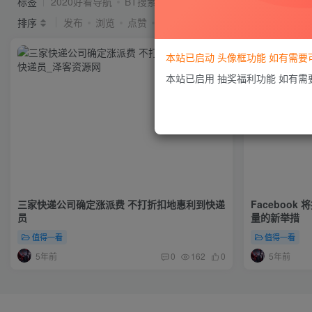
标签
2020好看导航
BT搜索
idc系统
seo
Ripro
排序
发布
浏览
点赞
评论
本站已启动 头像框功能 如有需
本站已启用 抽奖福利功能 如有
三家快递公司确定涨派费 不打折扣地惠利到快递
Facebook
员
量的新举措
值得一看
值得一看
5年前
5年前
0
162
0