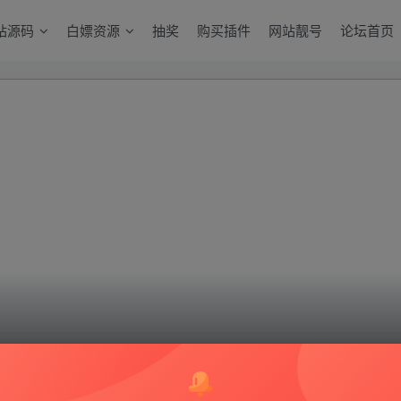
站源码
白嫖资源
抽奖
购买插件
网站靓号
论坛首页