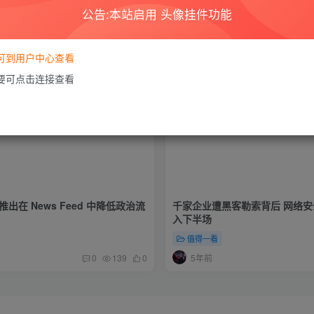
公告:本站启用 头像挂件功能
要可到用户中心查看
需要可点击连接查看
 将推出在 News Feed 中降低政治流
千家企业遭黑客勒索背后 网络
入下半场
值得一看
5年前
0
139
0