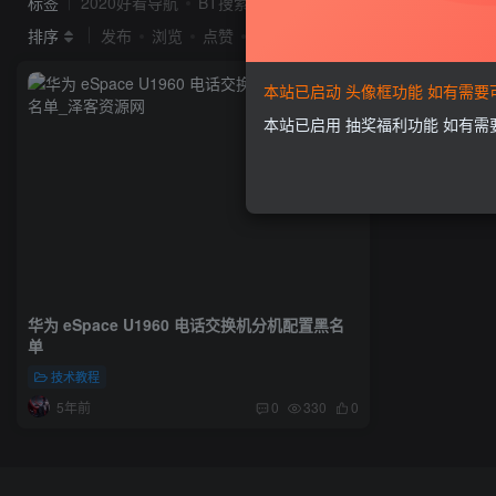
标签
2020好看导航
BT搜索
idc系统
seo
Ripro
排序
发布
浏览
点赞
评论
本站已启动 头像框功能 如有需
本站已启用 抽奖福利功能 如有
华为 eSpace U1960 电话交换机分机配置黑名
单
技术教程
5年前
0
330
0