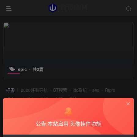
epic
共3篇
标签
2020好看导航
BT搜索
idc系统
seo
Ripro
排序
发布
浏览
点赞
评论
公告:本站启用 头像挂件功能