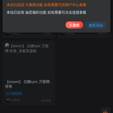
本站已启动 头像框功能 如有需要可到用户中心查看
本站已启用 抽奖福利功能 如有需要可点击连接查看
《叛变：沙漠风暴》现已登陆
重磅！前暴雪Epic员工新工作
Epic 限时30%折扣，剁手要快
室Lightforge获1500万美元A
哦！
轮融资
头像框
抽奖活动
值得一看
值得一看
4年前
4年前
85
43
【steam】 白嫖epic 万智牌:
传奇
白嫖资源
5年前
669