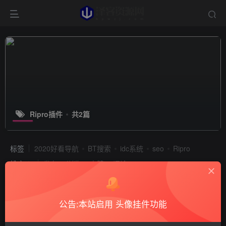
Ripro插件
共2篇
标签
2020好看导航
BT搜索
idc系统
seo
Ripro
排序
发布
浏览
点赞
评论
公告:本站启用 头像挂件功能