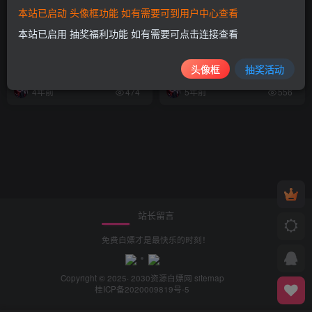
本站已启动 头像框功能 如有需要可到用户中心查看
本站已启用 抽奖福利功能 如有需要可点击连接查看
Ripro日主题子huzao-child
wordpress主题Ripro下载信
V4.0模板
息美化插件
头像框
抽奖活动
付费资源
5
网站源码
免费资源
网站源码
￥
4年前
5年前
474
556
站长留言
免费白嫖才是最快乐的时刻！
Copyright © 2025· 2030
资源白嫖网
sitemap
桂ICP备2020009819号-5