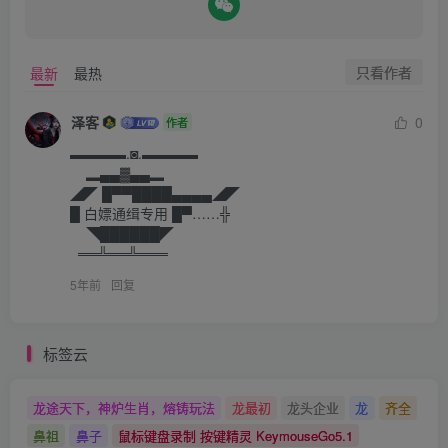
只看作者
最新
最热
泽客
0
作者
▬▬▬▬.◙.▬▬▬▬

    ▂▄▄▓▄▄▂

◢◤ █▀▀████▄▄▄▄◢◤

█ 白嫖通缉专用 █▀……╬

    ◥██████◤ 

  ══╩══╩═══
5年前
回复
标签云
龙途天下，神炉生肖，熔铸玩法
龙最初
龙头企业
龙
齐全
鼻祖
鼻子
鼠标键盘录制 按键精灵 KeymouseGo5.1