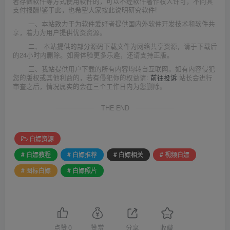
者存储软件等方式使用软件的，可以不经软件著作权人许可，不向其
支付报酬!鉴于此，也希望大家按此说明研究软件!
一、本站致力于为软件爱好者提供国内外软件开发技术和软件共
享，着力为用户提供优资资源。
二、 本站提供的部分源码下载文件为网络共享资源，请于下载后
的24小时内删除。如需体验更多乐趣，还请支持正版。
三、我站提供用户下载的所有内容均转自互联网。如有内容侵犯
您的版权或其他利益的，若有侵犯你的权益请:
前往投诉
站长会进行
审查之后，情况属实的会在三个工作日内为您删除。
THE END
白嫖资源
# 白嫖教程
# 白嫖推荐
# 白嫖相关
# 视频白嫖
# 图标白嫖
# 白嫖照片
点赞
0
赞赏
分享
收藏