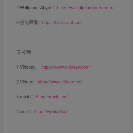
2 Wallpaper Abyss：
https://wall.alphacoders.com/
3 极简壁纸：
https://bz.zzzmh.cn/
​
五 视频
1 Videezy ：
https://www.videezy.com/
2 Videvo：
https://www.videvo.net/
3 mixkit：
https://mixkit.co/
4 distill：
https://wedistill.io/