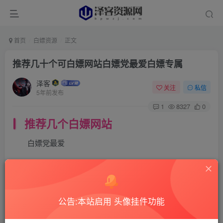
首页
白嫖资源
正文
推荐几十个可白嫖网站白嫖党最爱白嫖专属
泽客
关注
私信
5年前发布
1
8327
0
推荐几个白嫖网站
白嫖党最爱
公告:本站启用 头像挂件功能
一 照片