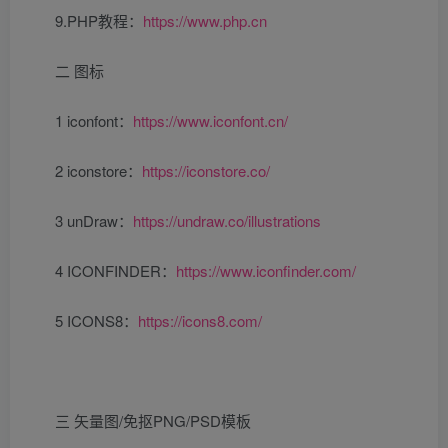
9.PHP教程：
https://www.php.cn
二 图标
1 iconfont：
https://www.iconfont.cn/
2 iconstore：
https://iconstore.co/
3 unDraw：
https://undraw.co/illustrations
4 ICONFINDER：
https://www.iconfinder.com/
5 ICONS8：
https://icons8.com/
三 矢量图/免抠PNG/PSD模板