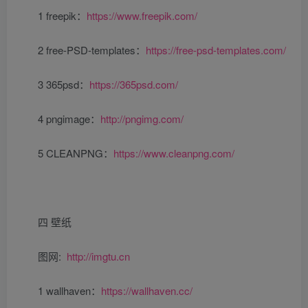
1 freepik：
https://www.freepik.com/
2 free-PSD-templates：
https://free-psd-templates.com/
3 365psd：
https://365psd.com/
4 pngimage：
http://pngimg.com/
5 CLEANPNG：
https://www.cleanpng.com/
四 壁纸
图网:
http://imgtu.cn
1 wallhaven：
https://wallhaven.cc/