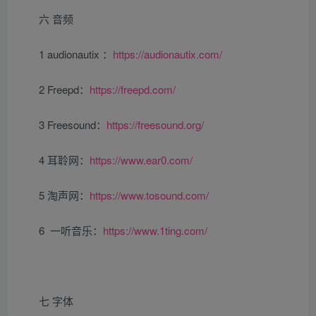
六 音频
1 audionautix ：
https://audionautix.com/
2 Freepd：
https://freepd.com/
3 Freesound：
https://freesound.org/
4 耳聆网：
https://www.ear0.com/
5 淘声网：
https://www.tosound.com/
6 一听音乐：
https://www.1ting.com/
七 字体