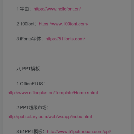
1 字由：
https://www.hellofont.cn/
2 100font：
https://www.100font.com/
3 iFonts字体：
https://51ifonts.com/
八 PPT模板
1 OfficePLUS：
http://www.officeplus.cn/Template/Home.shtml
2 PPT超级市场：
http://ppt.sotary.com/web/wxapp/index.html
3 51PPT模板：
http://www.51pptmoban.com/ppt/