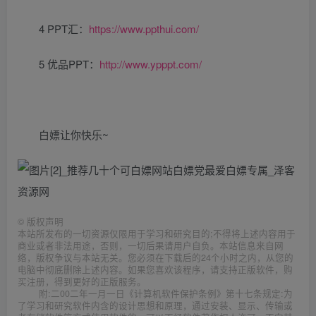
4 PPT汇：
https://www.ppthui.com/
5 优品PPT：
http://www.ypppt.com/​
白嫖让你快乐~
©
版权声明
本站所发布的一切资源仅限用于学习和研究目的;不得将上述内容用于
商业或者非法用途，否则，一切后果请用户自负。本站信息来自网
络，版权争议与本站无关。您必须在下载后的24个小时之内，从您的
电脑中彻底删除上述内容。如果您喜欢该程序，请支持正版软件，购
买注册，得到更好的正版服务。
附:二00二年一月一日《计算机软件保护条例》第十七条规定:为
了学习和研究软件内含的设计思想和原理，通过安装、显示、传输或