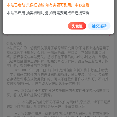
软件使用方式：输入手机号，点击【发送验证码】，收
本站已启动 头像框功能 如有需要可到用户中心查看
到短信验证码后，点击【完成领取】即可
本站已启用 抽奖福利功能 如有需要可点击连接查看
头像框
抽奖活动
此处内容已隐藏，请评论后刷新页面查看.
©
版权声明
本站所发布的一切资源仅限用于学习和研究目的;不得将上述内容用于
商业或者非法用途，否则，一切后果请用户自负。本站信息来自网
络，版权争议与本站无关。您必须在下载后的24个小时之内，从您的
电脑中彻底删除上述内容。如果您喜欢该程序，请支持正版软件，购
买注册，得到更好的正版服务。
附:二00二年一月一日《计算机软件保护条例》第十七条规定:为
了学习和研究软件内含的设计思想和原理，通过安装、显示、传输或
者存储软件等方式使用软件的，可以不经软件著作权人许可，不向其
支付报酬!鉴于此，也希望大家按此说明研究软件!
一、本站致力于为软件爱好者提供国内外软件开发技术和软件共
享，着力为用户提供优资资源。
二、 本站提供的部分源码下载文件为网络共享资源，请于下载后
的24小时内删除。如需体验更多乐趣，还请支持正版。
三、我站提供用户下载的所有内容均转自互联网。如有内容侵犯