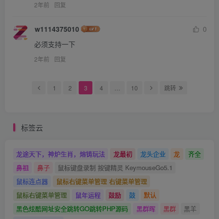
2年前
回复
w1114375010
0
必须支持一下
2年前
回复
1
2
3
4
…
10
跳转
标签云
龙途天下，神炉生肖，熔铸玩法
龙最初
龙头企业
龙
齐全
鼻祖
鼻子
鼠标键盘录制 按键精灵 KeymouseGo5.1
鼠标连点器
鼠标右键菜单管理 右键菜单管理
鼠标右键菜单管理
鼠年运程
鼓励
鼓
默认
黑色炫酷网址安全跳转GO跳转PHP源码
黑群晖
黑群
黑羊