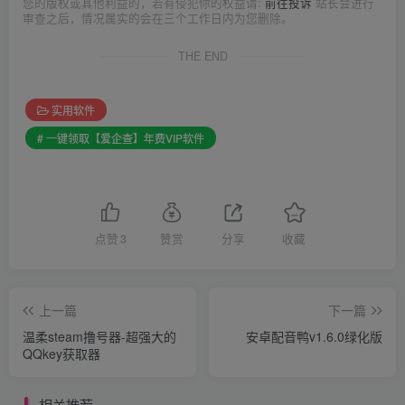
您的版权或其他利益的，若有侵犯你的权益请:
前往投诉
站长会进行
审查之后，情况属实的会在三个工作日内为您删除。
THE END
实用软件
# 一键领取【爱企查】年费VIP软件
点赞
3
赞赏
分享
收藏
上一篇
下一篇
温柔steam撸号器-超强大的
安卓配音鸭v1.6.0绿化版
QQkey获取器
相关推荐