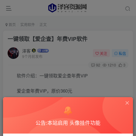
首页
实用软件
正文
一键领取【爱企查】年费VIP软件
泽客
关注
私信
9个月前发布
92
1210
3
软件介绍：一键领取爱企查年费VIP
爱企查年费VIP，原价360元
可以去外面接单或者挂闲鱼每单利润100+
公告:本站启用 头像挂件功能