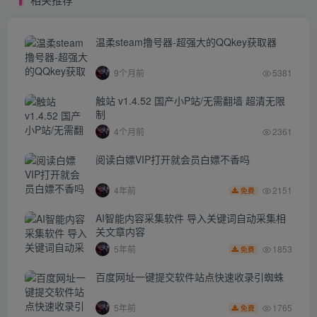
温柔steam撸号器-超强大的QQkey获取器
9个月前
5381
触站 v1.4.52 国产小P站/无需翻墙 超清无限
制
4个月前
2361
阅读白嫖VIP打开就会员白嫖不香吗
2151
4年前
免费
AI智能内容采集软件 导入关键词自动采集相
关文章内容
1853
5年前
免费
百度网址一键提交软件站点快速收录引蜘蛛
1765
5年前
免费