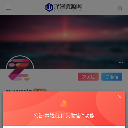
关注
私信
wuyunxin
1枚徽章
这家伙很懒，什么都没有写...
公告:本站启用 头像挂件功能
文章
0
收藏
0
评论
3
版块
0
帖子
0
粉丝
0