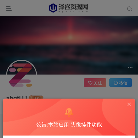
关注
私信
abgtl11
这家伙很懒，什么都没有写...
公告:本站启用 头像挂件功能
文章
0
收藏
0
评论
1
版块
0
帖子
0
粉丝
0