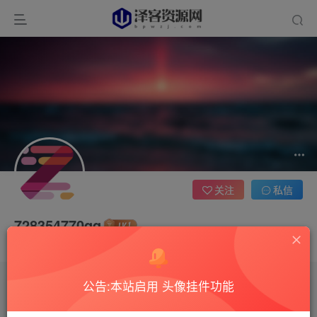
关注
私信
728354770qq
这家伙很懒，什么都没有写...
公告:本站启用 头像挂件功能
文章
0
收藏
0
评论
3
版块
0
帖子
0
粉丝
0