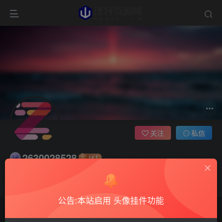
关注
私信
2630028528
2枚徽章
这家伙很懒，什么都没有写...
公告:本站启用 头像挂件功能
文章
0
收藏
0
评论
19
版块
0
帖子
0
粉丝
0