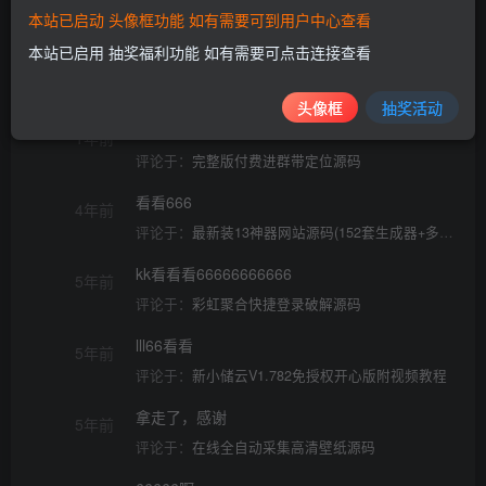
本站已启动 头像框功能 如有需要可到用户中心查看
本站已启用 抽奖福利功能 如有需要可点击连接查看
1年前
评论于：
完整版付费进群带定位源码
头像框
抽奖活动
6666666666666666
1年前
评论于：
完整版付费进群带定位源码
看看666
4年前
评论于：
最新装13神器网站源码(152套生成器+多种功能)
kk看看看66666666666
5年前
评论于：
彩虹聚合快捷登录破解源码
lll66看看
5年前
评论于：
新小储云V1.782免授权开心版附视频教程
拿走了，感谢
5年前
评论于：
在线全自动采集高清壁纸源码