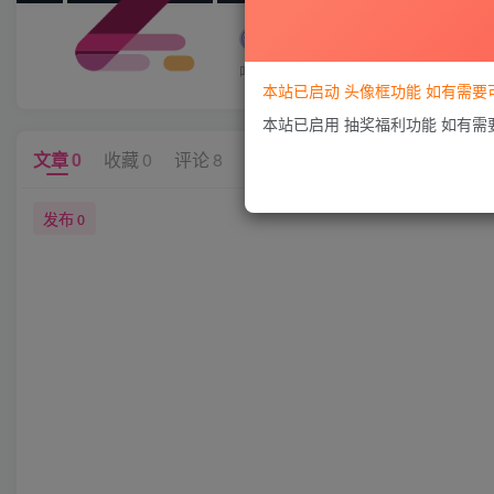
嘿锋影视
嘿锋影视：https://www.hfystv.com/
本站已启动 头像框功能 如有需
本站已启用 抽奖福利功能 如有
文章
0
收藏
0
评论
8
版块
0
帖子
0
粉丝
0
发布
0