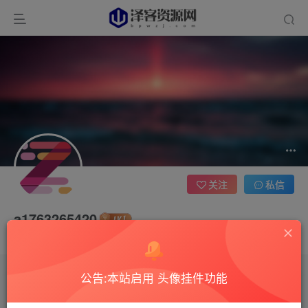
关注
私信
a1763265420
这家伙很懒，什么都没有写...
公告:本站启用 头像挂件功能
文章
0
收藏
0
评论
1
版块
0
帖子
0
粉丝
0