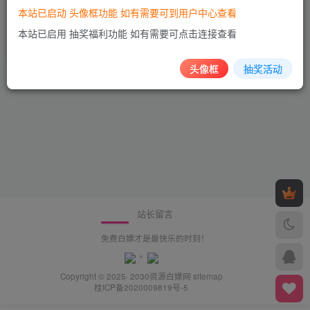
本站已启动 头像框功能 如有需要可到用户中心查看
niua啊牛啊
5年前
本站已启用 抽奖福利功能 如有需要可点击连接查看
评论于：
风影导航v1.0源码 带后台
头像框
抽奖活动
站长留言
免费白嫖才是最快乐的时刻！
Copyright © 2025· 2030
资源白嫖网
sitemap
桂ICP备2020009819号-5