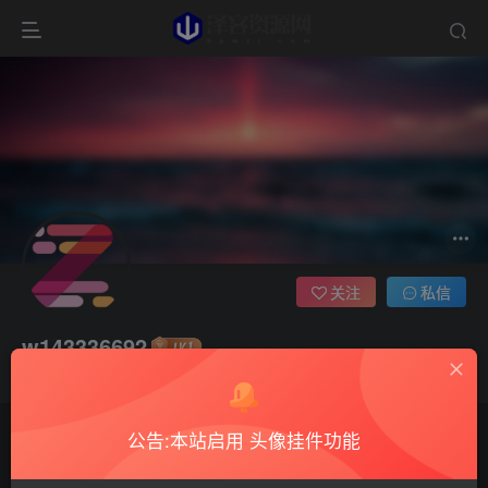
关注
私信
w143336692
这家伙很懒，什么都没有写...
公告:本站启用 头像挂件功能
文章
0
收藏
0
评论
1
版块
0
帖子
0
粉丝
0