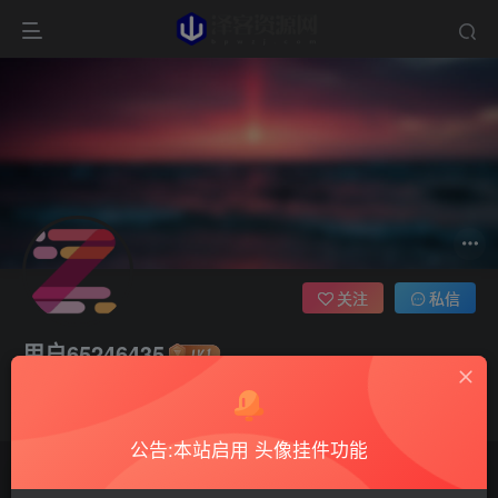
关注
私信
用户65246435
1枚徽章
这家伙很懒，什么都没有写...
公告:本站启用 头像挂件功能
文章
0
收藏
0
评论
2
版块
0
帖子
0
粉丝
0