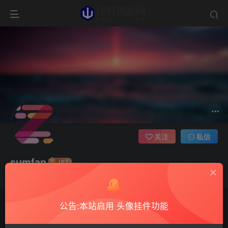
关注
私信
sumfan
这家伙很懒，什么都没有写...
公告:本站启用 头像挂件功能
文章
0
收藏
0
评论
4
版块
0
帖子
0
粉丝
0