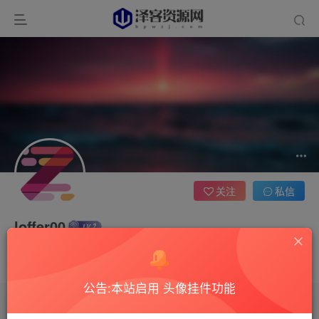
关注
私信
loffer00
2枚徽章
这家伙很懒，什么都没有写...
公告:本站启用 头像挂件功能
文章
0
收藏
0
评论
7
版块
0
帖子
0
粉丝
0