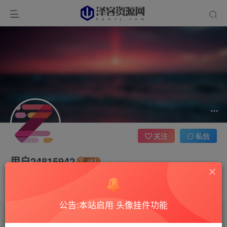
关注
私信
用户24815942
1枚徽章
这家伙很懒，什么都没有写...
公告:本站启用 头像挂件功能
文章
0
收藏
0
评论
5
版块
0
帖子
0
粉丝
0