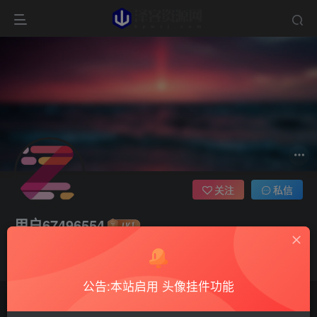
关注
私信
用户67496554
1枚徽章
这家伙很懒，什么都没有写...
公告:本站启用 头像挂件功能
文章
0
收藏
0
评论
27
版块
0
帖子
0
粉丝
0