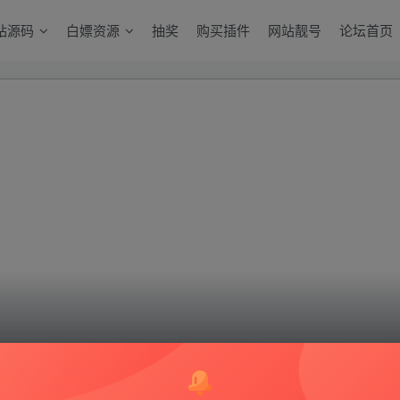
站源码
白嫖资源
抽奖
购买插件
网站靓号
论坛首页