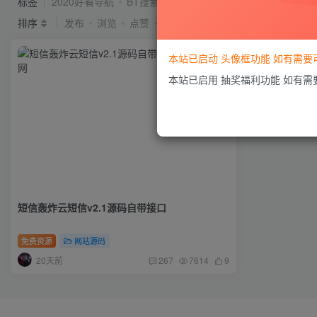
标签
2020好看导航
BT搜索
idc系统
seo
Ripro
排序
发布
浏览
点赞
评论
本站已启动 头像框功能 如有需
本站已启用 抽奖福利功能 如有
短信轰炸云短信v2.1源码自带接口
免费资源
网站源码
20天前
267
7614
9