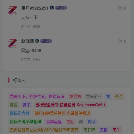
用户95922251
0
支持一下
2年前
回复
赵晓晴
0
雷霆56458
2年前
回复
标签云
龙途天下，神炉生肖，熔铸玩法
龙最初
龙头企业
龙
齐全
鼻祖
鼻子
鼠标键盘录制 按键精灵 KeymouseGo5.1
鼠标连点器
鼠标右键菜单管理 右键菜单管理
鼠标右键菜单管理
鼠年运程
鼓励
鼓
默认
黑色炫酷网址安全跳转GO跳转PHP源码
黑群晖
黑群
黑羊