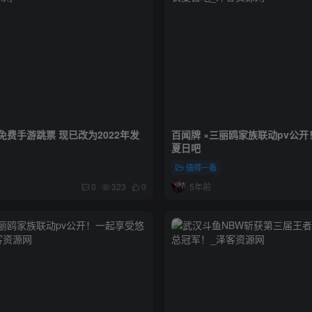
费手游跳票 现已改为2022年发
百闻牌 ×三丽鸥家族联动pv公
夏日吧
值得一看
5年前
0
323
0