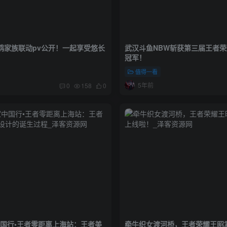
丽鸥家族联动pv公开！一起享受悠长
武汉斗鱼NBW斩获第三届王者
冠军！
值得一看
5年前
0
158
0
中国行•王者零距离上海站：王者美
牵牛织女渡河桥，王者荣耀王昭