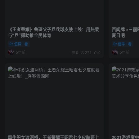
《王者荣耀》鲁班父子乒乓球皮肤上线：用热爱
百闻牌 ×三
与“乒”搏助推全民体育
夏日吧
值得一看
值得一看
5年前
5年前
0
274
0
牵牛织女渡河桥，王者荣耀王昭君七夕皮肤要上
2021游戏家