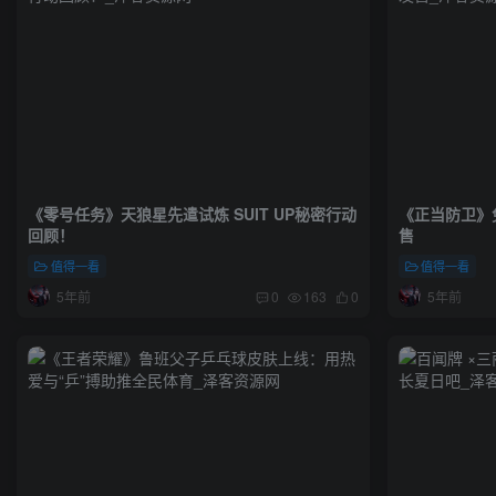
《零号任务》天狼星先遣试炼 SUIT UP秘密行动
《正当防卫》免
回顾！
售
值得一看
值得一看
5年前
5年前
0
163
0