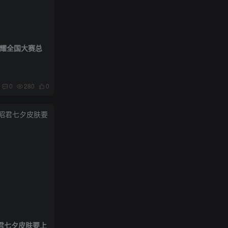
荣耀全国大赛总
0
280
0
君七夕皮肤要上