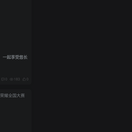
开！一起享受悠长
0
183
0