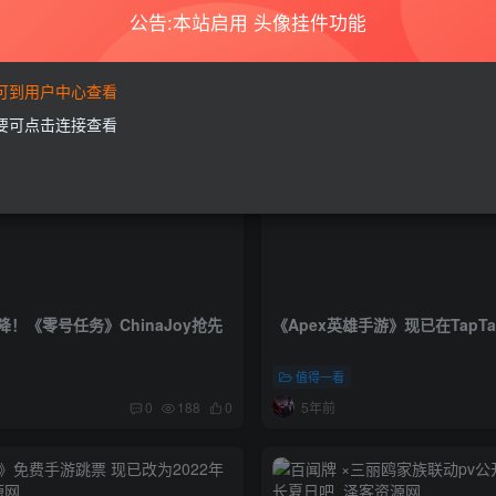
公告:本站启用 头像挂件功能
要可到用户中心查看
需要可点击连接查看
！《零号任务》ChinaJoy抢先
《Apex英雄手游》现已在TapT
值得一看
5年前
0
188
0