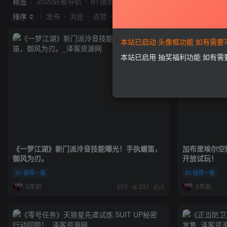
标签
2020好看导航
BT搜索
idc系统
seo
Ripro
排序
发布
浏览
点赞
评论
本站已启动 头像框功能 如有需
本站已启用 抽奖福利功能 如有
《一梦江湖》新门派泠音技能曝光！手执螺笛，
加布里埃尔空降
御风为刃。
开放试玩！
值得一看
值得一看
5年前
5年前
0
331
0