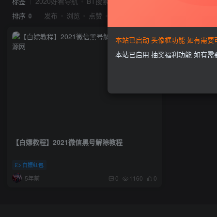
标签
2020好看导航
BT搜索
idc系统
seo
Ripro
排序
发布
浏览
点赞
评论
本站已启动 头像框功能 如有需
本站已启用 抽奖福利功能 如有
【白嫖教程】2021微信黑号解除教程
白嫖红包
5年前
0
1160
0