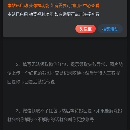
本站已启动 头像框功能 如有需要可到用户中心查看
本站已启用 抽奖福利功能 如有需要可点击连接查看
1、微信小程序搜索“腾讯客服”->进去左下角提交问题->
选择微信支付->会转接到窗口->发送->投诉->点击链接选择
头像框
抽奖活动
第一个红包填报表
2、填写无法领取微信红包，提示领取失败异常，图片随
便上传一个红包的截图->交易记录随便->然后等待人工客服
回复你->回复后就给他说
3、微信领取不了红包->然后等待她回复->如果能解除她
就会给你解除->不解除的话就会叫你更换账号