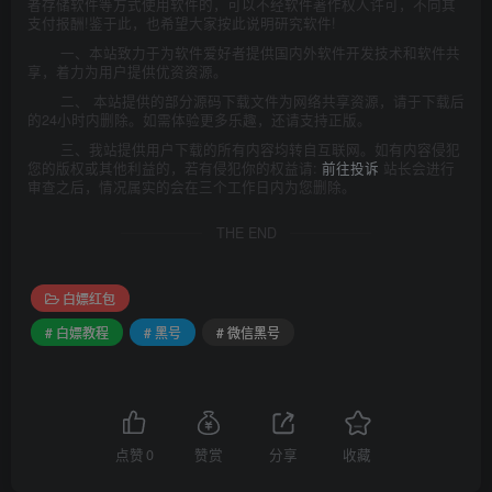
者存储软件等方式使用软件的，可以不经软件著作权人许可，不向其
支付报酬!鉴于此，也希望大家按此说明研究软件!
一、本站致力于为软件爱好者提供国内外软件开发技术和软件共
享，着力为用户提供优资资源。
二、 本站提供的部分源码下载文件为网络共享资源，请于下载后
的24小时内删除。如需体验更多乐趣，还请支持正版。
三、我站提供用户下载的所有内容均转自互联网。如有内容侵犯
您的版权或其他利益的，若有侵犯你的权益请:
前往投诉
站长会进行
审查之后，情况属实的会在三个工作日内为您删除。
THE END
白嫖红包
# 白嫖教程
# 黑号
# 微信黑号
点赞
0
赞赏
分享
收藏