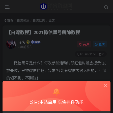
首页
白嫖资源
白嫖红包
正文
【白嫖教程】2021微信黑号解除教程
泽客
关注
私信
5年前发布
0
1158
0
微信黑号是什么？每次参加活动时领红包时就会提示“发
放失败，已被微信拦截，异常”只能领微信零钱入账的，红包
的领不到，不到账！
公告:本站启用 头像挂件功能
步骤：解除成功看最下面的最后一张图！