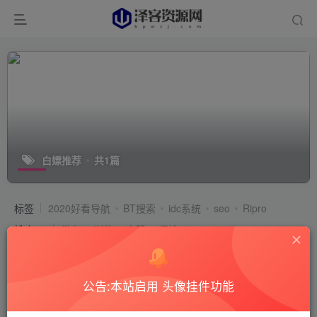
白嫖推荐
共1篇
标签
2020好看导航
BT搜索
idc系统
seo
Ripro
排序
发布
浏览
点赞
评论
公告:本站启用 头像挂件功能