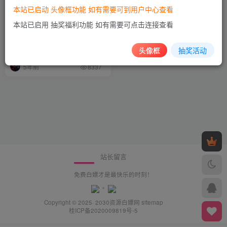
本站已启动 头像框功能 如有需要可到用户中心查看
本站已启用 抽奖福利功能 如有需要可点击连接查看
推荐几十个可白嫖网站白嫖党
最爱白嫖专属
头像框
抽奖活动
白嫖资源
5年前
8337
站长留言
免费白嫖才是最快乐的时刻！
Copyright © 2025· 2030
资源白嫖网
sitemap
桂ICP备2020009819号-5