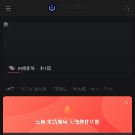
白嫖相关
共1篇
标签
2020好看导航
BT搜索
idc系统
seo
Ripro
排序
发布
浏览
点赞
评论
公告:本站启用 头像挂件功能