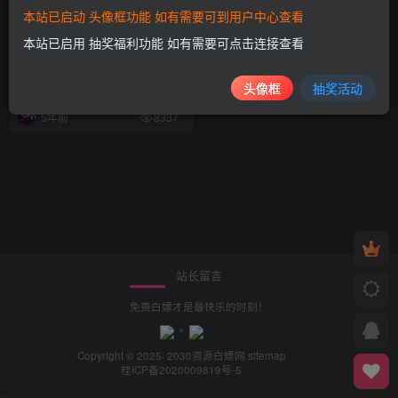
本站已启动 头像框功能 如有需要可到用户中心查看
本站已启用 抽奖福利功能 如有需要可点击连接查看
推荐几十个可白嫖网站白嫖党
最爱白嫖专属
头像框
抽奖活动
白嫖资源
5年前
8337
站长留言
免费白嫖才是最快乐的时刻！
Copyright © 2025· 2030
资源白嫖网
sitemap
桂ICP备2020009819号-5