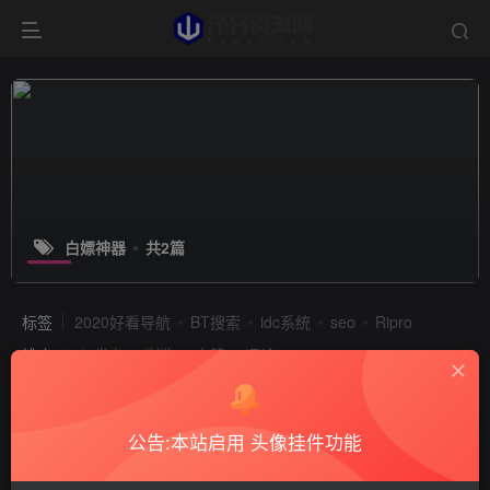
白嫖神器
共2篇
标签
2020好看导航
BT搜索
idc系统
seo
Ripro
排序
发布
浏览
点赞
评论
公告:本站启用 头像挂件功能