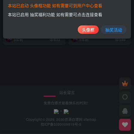
本站已启动 头像框功能 如有需要可到用户中心查看
本站已启用 抽奖福利功能 如有需要可点击连接查看
【白嫖资源】柚子阅读1.0.4
【资源分享】免费小说无广免
白嫖神器 看遍全网小说 千条
费 白嫖神器！
书源
头像框
抽奖活动
免费资源
实用软件
免费资源
实用软件
5年前
5年前
833
546
站长留言
免费白嫖才是最快乐的时刻！
Copyright © 2025· 2030
资源白嫖网
sitemap
桂ICP备2020009819号-5