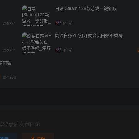
白嫖[Steam]126款游戏一键领取
5381
5年前
阅读白嫖VIP打开就会员白嫖不香吗
2361
4年前
章内容
1853
请登录后发表评论
登录
注册