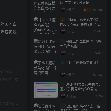
版 完美白嫖可运营
2888
6天前
1
￥
【ripro主题全站美化】
2
[WordPress] 集成到后台功
能的全站美化包
6天前
2417
WordPress…
网络工作室官网PHP源码
3
带后台功能
6天前
410
子比主题最新美化插件
4
与本站无关。
6天前
2332
等方式使用软
通过QQ号查询手机号，
5
通过手机号查询QQ号最新
网站源码
15天前
352
情况属实的会
短信轰炸鸡V2.1去广告/
6
多线程 【已过期】