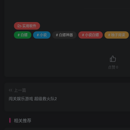
实用软件
# 白嫖
# 小说
# 白嫖神器
# 小说白嫖
# 柚子阅读
点赞
0
上一篇
闯关娱乐游戏 超级救火队2
相关推荐