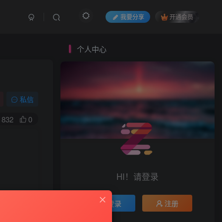
我要分享
开通会员
个人中心
私信
832
0
HI！请登录
登录
注册