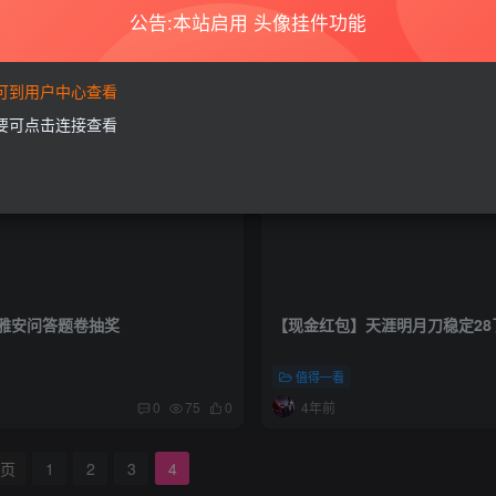
公告:本站启用 头像挂件功能
要可到用户中心查看
需要可点击连接查看
雅安问答题卷抽奖
【现金红包】天涯明月刀稳定28
值得一看
4年前
0
75
0
页
1
2
3
4