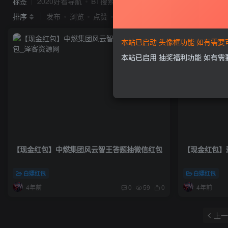
标签
2020好看导航
BT搜索
idc系统
seo
Ripro
排序
发布
浏览
点赞
评论
本站已启动 头像框功能 如有需
本站已启用 抽奖福利功能 如有
【现金红包】中燃集团风云智王答题抽微信红包
【现金红包】
白嫖红包
白嫖红包
4年前
4年前
0
59
0
上一