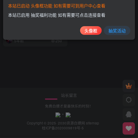
本站已启动 头像框功能 如有需要可到用户中心查看
本站已启用 抽奖福利功能 如有需要可点击连接查看
消息称苹果 Apple Car 团队走
访韩国 SK 集团、LG 电子等
企业
头像框
抽奖活动
值得一看
5年前
250
站长留言
免费白嫖才是最快乐的时刻！
Copyright © 2025· 2030
资源白嫖网
sitemap
桂ICP备2020009819号-5