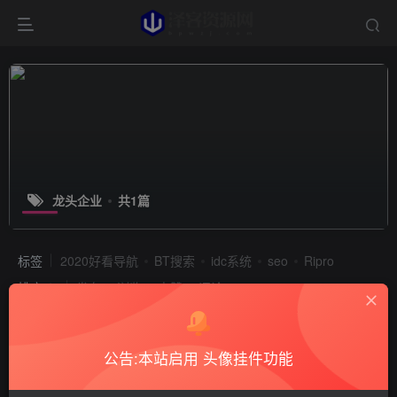
龙头企业
共1篇
标签
2020好看导航
BT搜索
idc系统
seo
Ripro
排序
发布
浏览
点赞
评论
公告:本站启用 头像挂件功能