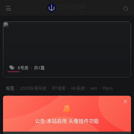
5号房
共1篇
标签
2020好看导航
BT搜索
idc系统
seo
Ripro
排序
发布
浏览
点赞
评论
公告:本站启用 头像挂件功能