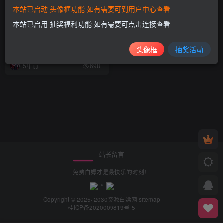
本站已启动 头像框功能 如有需要可到用户中心查看
本站已启用 抽奖福利功能 如有需要可点击连接查看
360导航UC浏览器为色情低俗
信息引流 被国网办通报
头像框
抽奖活动
值得一看
5年前
698
站长留言
免费白嫖才是最快乐的时刻！
Copyright © 2025· 2030
资源白嫖网
sitemap
桂ICP备2020009819号-5