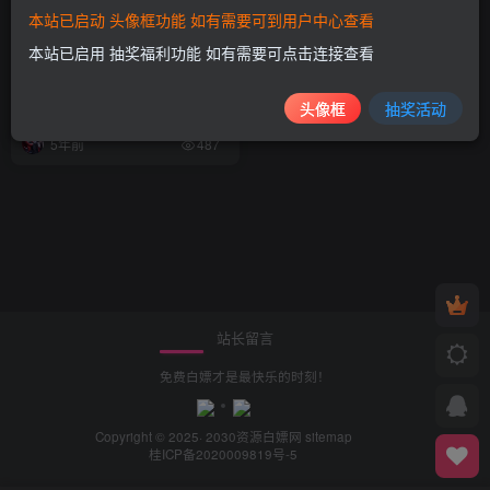
本站已启动 头像框功能 如有需要可到用户中心查看
本站已启用 抽奖福利功能 如有需要可点击连接查看
steamEpic白嫖《Thefall》和
《井中生物》
头像框
抽奖活动
白嫖资源
5年前
487
站长留言
免费白嫖才是最快乐的时刻！
Copyright © 2025· 2030
资源白嫖网
sitemap
桂ICP备2020009819号-5