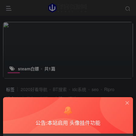
steam白嫖
共1篇
标签
2020好看导航
BT搜索
idc系统
seo
Ripro
排序
发布
浏览
点赞
评论
公告:本站启用 头像挂件功能