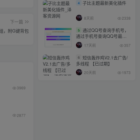
子比主题最新美化插件
4
8天前
2338
下一篇
通过QQ号查询手机号，
组，附G键背包
5
通过手机号查询QQ号最新
网站源码
17天前
357
短信轰炸鸡V2.1去广告/
6
多线程 【已过期】
20天前
1973
3969
2877