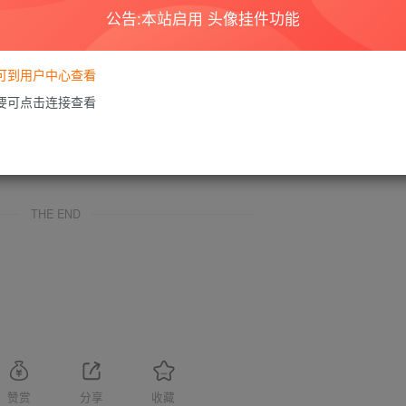
公告:本站启用 头像挂件功能
商业或者非法用途，否则，一切后果请用户自负。本站信息来自网络，版权争议
如果您喜欢该程序，请支持正版软件，购买注册，得到更好的正版服务。
为了学习和研究软件内含的设计思想和原理，通过安装、显示、传输或者存储软件
要可到用户中心查看
家按此说明研究软件!
需要可点击连接查看
享，着力为用户提供优资资源。
的24小时内删除。如需体验更多乐趣，还请支持正版。
您的版权或其他利益的，若有侵犯你的权益请:
前往投诉
站长会进行审查之后，
THE END
赞赏
分享
收藏