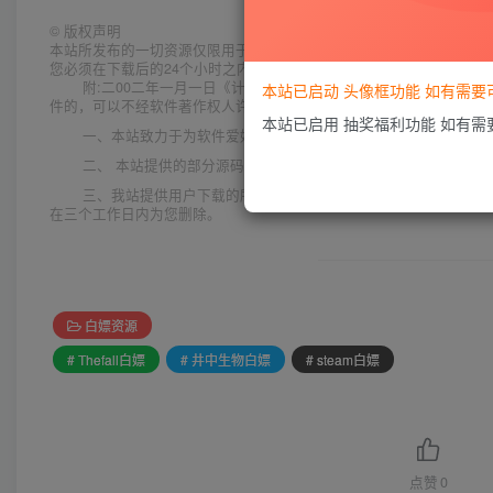
©
版权声明
本站所发布的一切资源仅限用于学习和研究目的;不得将上述内容用于
您必须在下载后的24个小时之内，从您的电脑中彻底删除上述内容。
附:二00二年一月一日《计算机软件保护条例》第十七条规定:
本站已启动 头像框功能 如有需
件的，可以不经软件著作权人许可，不向其支付报酬!鉴于此，也希望大
本站已启用 抽奖福利功能 如有
一、本站致力于为软件爱好者提供国内外软件开发技术和软件共
二、 本站提供的部分源码下载文件为网络共享资源，请于下载后
三、我站提供用户下载的所有内容均转自互联网。如有内容侵犯
在三个工作日内为您删除。
白嫖资源
# Thefall白嫖
# 井中生物白嫖
# steam白嫖
点赞
0