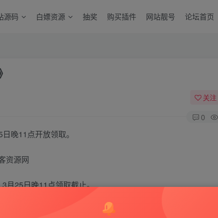
站源码
白嫖资源
抽奖
购买插件
网站靓号
论坛首页
物》
关注
0
5日晚11点开放领取。
，3月25日晚11点领取截止。