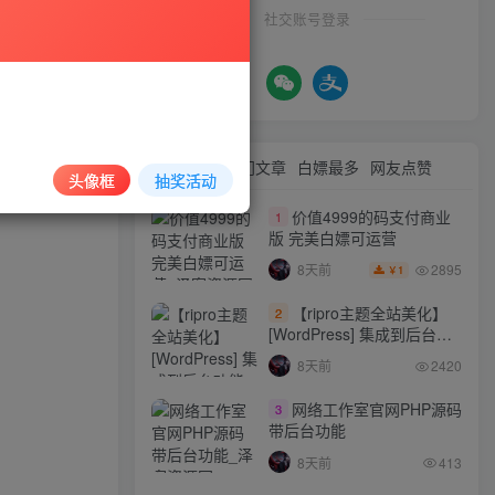
社交账号登录
与本站无关。
等方式使用软
最新文章
热门文章
白嫖最多
网友点赞
头像框
抽奖活动
情况属实的会
价值4999的码支付商业
1
版 完美白嫖可运营
2895
8天前
1
￥
【ripro主题全站美化】
2
[WordPress] 集成到后台功
能的全站美化包
8天前
2420
WordPress…
网络工作室官网PHP源码
3
带后台功能
8天前
413