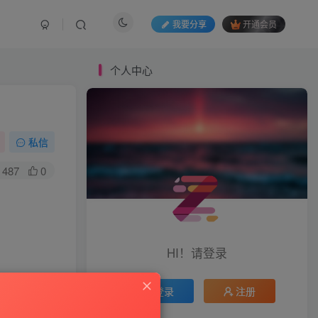
我要分享
开通会员
个人中心
私信
487
0
HI！请登录
登录
注册