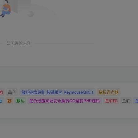
暂无评论内容
祖
鼻子
鼠标键盘录制 按键精灵 KeymouseGo5.1
鼠标连点器
励
鼓
默认
黑色炫酷网址安全跳转GO跳转PHP源码
黑群晖
黑群