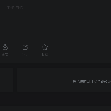
THE END
赞赏
分享
收藏
黑色炫酷网址安全跳转G