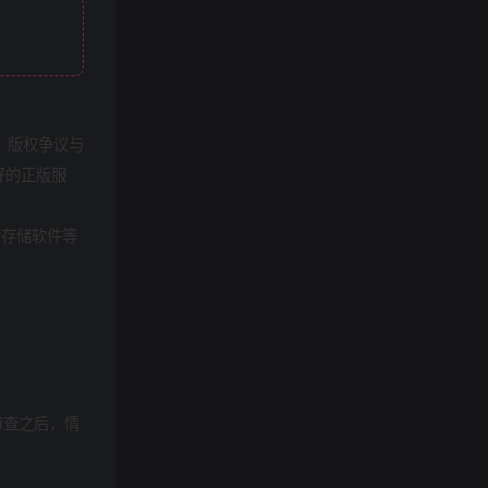
，版权争议与
好的正版服
者存储软件等
审查之后，情