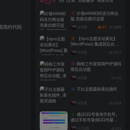
价值4999的码支付商业
1
版 完美白嫖可运营
造简约代码
2889
8天前
1
￥
【ripro主题全站美化】
2
[WordPress] 集成到后台功
能的全站美化包
8天前
2417
WordPress…
网络工作室官网PHP源码
3
带后台功能
8天前
410
子比主题最新美化插件
4
8天前
2334
通过QQ号查询手机号，
5
通过手机号查询QQ号最新
网站源码
17天前
354