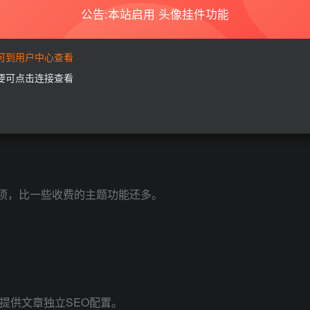
公告:本站启用 头像挂件功能
板等各类设备访问
要可到用户中心查看
需要可点击连接查看
dPress很多无法使用的功能，使WordPress主题加载更为迅速。
项，比一些收费的主题功能还多。
提供文章独立SEO配置。