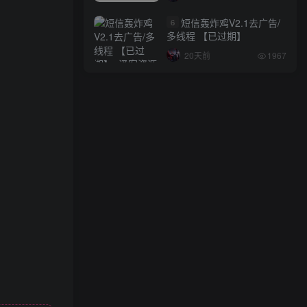
短信轰炸鸡V2.1去广告/
6
多线程 【已过期】
20天前
1967