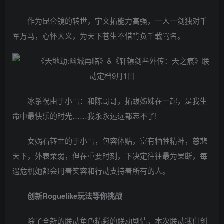
作为昆仑镜的转世，宇文拓能力高强，一人一剑独对千
军万马，心怀大义，为天下苍生不惜背负千载骂名。
冰系祝由于小雪：和陈哥哥，拓跋姊姊在一起，是我生
命中最快乐的时光……我永永远远都忘不了!
女娲石转世的于小雪，包容体贴，富有牺牲精神，慈悲
天下，外表柔弱，但在重要时刻，下决定往往最为果断，每
遇危机她都会用着笑容和行动支持着所有的人。
创新Roguelike玩法等你挑战
除了全新的联动角色精彩的联动剧情，本次联动我们创