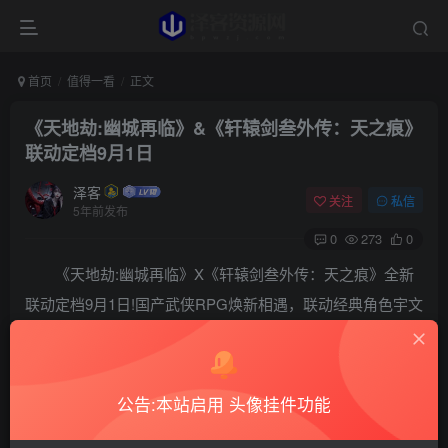
首页
值得一看
正文
《天地劫:幽城再临》&《轩辕剑叁外传：天之痕》
联动定档9月1日
泽客
关注
私信
5年前发布
0
273
0
《天地劫:幽城再临》X《轩辕剑叁外传：天之痕》全新
联动定档9月1日!国产武侠RPG焕新相遇，联动经典角色宇文
拓、于小雪，还原时代记忆!全新联动剧情、联动皮肤即将上
线，更有创新Roguelike玩法：再现天之痕，等你挑战!人间
有情，更胜天道!
公告:本站启用 头像挂件功能