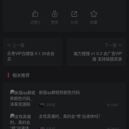
点赞
0
赞赏
分享
收藏
上一篇
下一篇
乐秀VIP白嫖版 9.1.39去会
磁力搜搜 v1.0.3 去广告VIP
员
版 支持铭感资源
相关推荐
新版qq群昵称颜色代码
2年前
3387
女性高潮时，真的会“喷”出液体吗？
5年前
2542