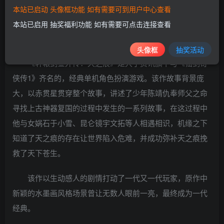
本站已启动 头像框功能 如有需要可到用户中心查看
本站已启用 抽奖福利功能 如有需要可点击连接查看
国产RPG时代又一佳作
头像框
抽奖活动
《轩辕剑叁外传：天之痕》是大宇资讯旗下与《仙剑奇
侠传1》齐名的，经典单机角色扮演游戏。该作故事背景庞
大，以赤贯星贯穿整个故事，讲述了少年陈靖仇奉师父之命
寻找上古神器复国的过程中发生的一系列故事，在这过程中
他与女娲石于小雪、昆仑镜宇文拓等人相遇相识，机缘之下
知道了天之痕的存在让世界陷入危难，并成功弥补天之痕挽
救了天下苍生。
该作以生动感人的剧情打动了一代又一代玩家，原作中
新颖的水墨画风格场景曾让无数人眼前一亮，最终成为一代
经典。