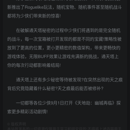
新推出了Roguelike玩法，随机宝物、随机事件甚至随机战斗
都将为少侠们带来新的惊喜!
在破解通天塔秘密的过程中少侠们将遇到的是完全随机
的战斗，每一次宝箱被打开发现的都是不同的宝藏!策略性被
放到了更高的位置，更小更精密的数值架构，带来更畅快的
游戏体验，无限BUFF效果让游戏充满新的挑战，通天塔上
你的每次行动都影响着结局!
通天塔上还有多少秘密等待被发现?在突然出现的天之痕
背后究竟隐藏着什么秘密?天之痕最后能否被修补?
一切都等各位少侠9月1日打开《天地劫：幽城再临》探
索更多精彩活动剧情!
©
版权声明
本站所发布的一切资源仅限用于学习和研究目的;不得将上述内容用于