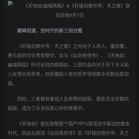
巅峰相遇，划时代的新三剑合璧
《轩辕剑叁外传：天之痕》之中对于人非人，魔非魔，
善与恶的讨论贯穿整作，这与《仙剑奇侠传》、《天地劫：
幽城再临》所讨论的内核相似，三部作品中对于天下大义和
儿女情长的思考，对妖魔和人性的哲学领悟都令无数玩家动
容。
同时，三者都有着动人且悲情的结局，那些无法完整的
结局，成为了众多玩家心中的意难平。
《天地劫》意在致敬那个国产RPG游戏佳作辈出的黄金
时代，因此在联动《仙剑奇侠传》后《轩辕剑叁外传：天之