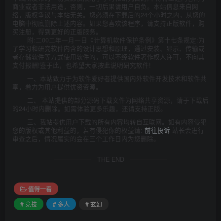
商业或者非法用途，否则，一切后果请用户自负。本站信息来自网
络，版权争议与本站无关。您必须在下载后的24个小时之内，从您的
电脑中彻底删除上述内容。如果您喜欢该程序，请支持正版软件，购
买注册，得到更好的正版服务。
附:二00二年一月一日《计算机软件保护条例》第十七条规定:为
了学习和研究软件内含的设计思想和原理，通过安装、显示、传输或
者存储软件等方式使用软件的，可以不经软件著作权人许可，不向其
支付报酬!鉴于此，也希望大家按此说明研究软件!
一、本站致力于为软件爱好者提供国内外软件开发技术和软件共
享，着力为用户提供优资资源。
二、 本站提供的部分源码下载文件为网络共享资源，请于下载后
的24小时内删除。如需体验更多乐趣，还请支持正版。
三、我站提供用户下载的所有内容均转自互联网。如有内容侵犯
您的版权或其他利益的，若有侵犯你的权益请:
前往投诉
站长会进行
审查之后，情况属实的会在三个工作日内为您删除。
THE END
值得一看
# 竞技
# 多人
# 玄幻