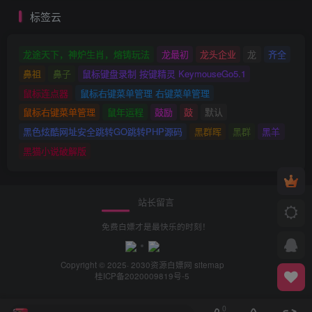
标签云
龙途天下，神炉生肖，熔铸玩法
龙最初
龙头企业
龙
齐全
鼻祖
鼻子
鼠标键盘录制 按键精灵 KeymouseGo5.1
鼠标连点器
鼠标右键菜单管理 右键菜单管理
鼠标右键菜单管理
鼠年运程
鼓励
鼓
默认
黑色炫酷网址安全跳转GO跳转PHP源码
黑群晖
黑群
黑羊
黑猫小说破解版
站长留言
免费白嫖才是最快乐的时刻！
Copyright © 2025· 2030
资源白嫖网
sitemap
桂ICP备2020009819号-5
0