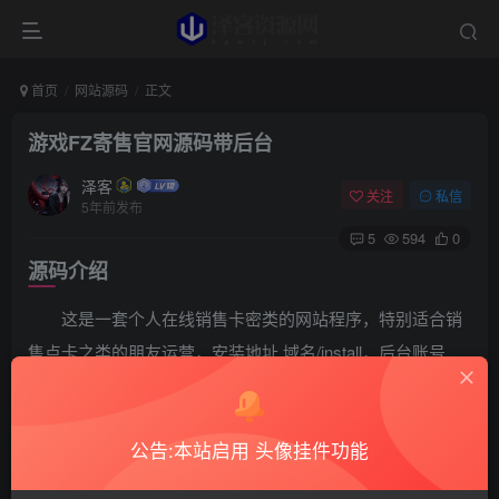
首页
网站源码
正文
游戏FZ寄售官网源码带后台
泽客
关注
私信
5年前发布
5
594
0
源码介绍
这是一套个人在线销售卡密类的网站程序，特别适合销
售点卡之类的朋友运营，安装地址 域名/install，后台账号
admin密码123456
源码截图
公告:本站启用 头像挂件功能