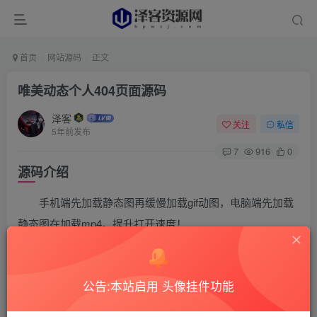
首页
网站源码
正文
唯美动态个人404页面源码
泽客
关注
私信
5年前发布
7
916
0
源码介绍
手机端先加载静态图再缓慢加载gif动图，电脑端先加载
静态图在加载mp4。提升打开速度！
源码截图
公告:本站启用 头像挂件功能
下载地址