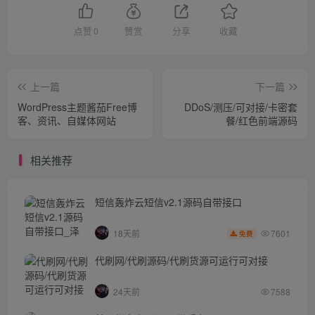
点赞
0
赞赏
分享
收藏
上一篇
下一篇
WordPress主题酱茄Free博
DDoS/测压/可对接/卡密套
客、资讯、自媒体网站
餐/红色前端源码
相关推荐
短信轰炸云短信v2.1源码自带接口
7601
18天前
免费
代刷网/代刷源码/代刷货源可运行可对接
24天前
7588