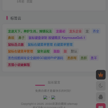
5年前
回复
标签云
龙途天下，神炉生肖，熔铸玩法
龙最初
龙头企业
龙
齐全
鼻祖
鼻子
鼠标键盘录制 按键精灵 KeymouseGo5.1
鼠标连点器
鼠标右键菜单管理 右键菜单管理
鼠标右键菜单管理
鼠年运程
鼓励
鼓
默认
黑色炫酷网址安全跳转GO跳转PHP源码
黑群晖
黑群
黑羊
黑猫小说破解版
站长留言
免费白嫖才是最快乐的时刻！
Copyright © 2025· 2030
资源白嫖网
sitemap
桂ICP备2020009819号-5