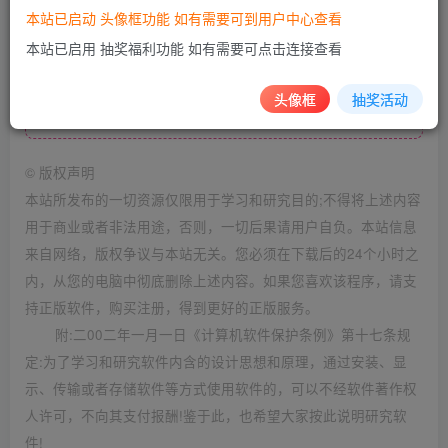
本站已启动 头像框功能 如有需要可到用户中心查看
本站已启用 抽奖福利功能 如有需要可点击连接查看
头像框
抽奖活动
此处内容已隐藏，请评论后刷新页面查看.
©
版权声明
本站所发布的一切资源仅限用于学习和研究目的;不得将上述内容
用于商业或者非法用途，否则，一切后果请用户自负。本站信息
来自网络，版权争议与本站无关。您必须在下载后的24个小时之
内，从您的电脑中彻底删除上述内容。如果您喜欢该程序，请支
持正版软件，购买注册，得到更好的正版服务。
附:二00二年一月一日《计算机软件保护条例》第十七条规
定:为了学习和研究软件内含的设计思想和原理，通过安装、显
示、传输或者存储软件等方式使用软件的，可以不经软件著作权
人许可，不向其支付报酬!鉴于此，也希望大家按此说明研究软
件!